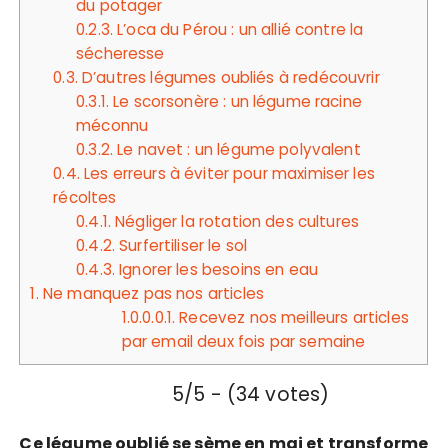
du potager
0.2.3.
L’oca du Pérou : un allié contre la
sécheresse
0.3.
D’autres légumes oubliés à redécouvrir
0.3.1.
Le scorsonère : un légume racine
méconnu
0.3.2.
Le navet : un légume polyvalent
0.4.
Les erreurs à éviter pour maximiser les
récoltes
0.4.1.
Négliger la rotation des cultures
0.4.2.
Surfertiliser le sol
0.4.3.
Ignorer les besoins en eau
1.
Ne manquez pas nos articles
1.0.0.0.1.
Recevez nos meilleurs articles
par email deux fois par semaine
5/5 - (34 votes)
Ce légume oublié se sème en mai et transforme