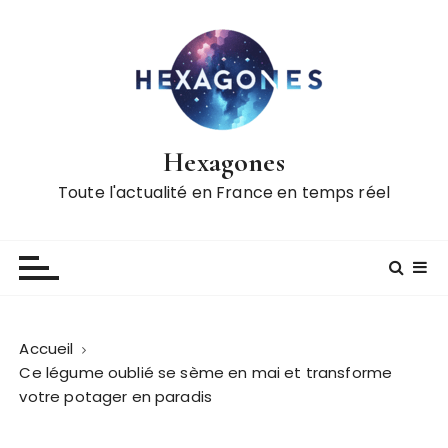
P
a
s
s
e
r
Hexagones
a
u
Toute l'actualité en France en temps réel
c
o
n
t
e
n
Accueil
u
Ce légume oublié se sème en mai et transforme
votre potager en paradis